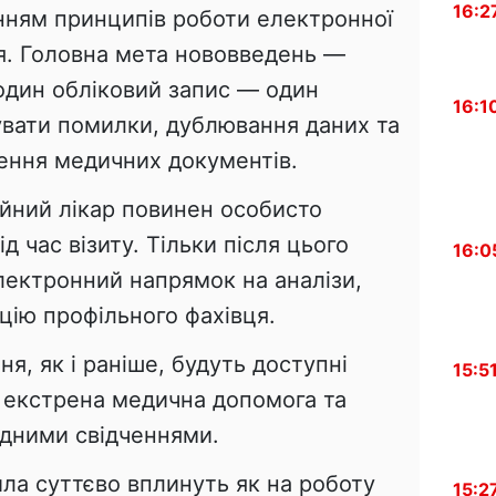
16:2
енням принципів роботи електронної
я. Головна мета нововведень —
дин обліковий запис — один
16:1
зувати помилки, дублювання даних та
ення медичних документів.
йний лікар повинен особисто
д час візиту. Тільки після цього
16:0
ектронний напрямок на аналізи,
цію профільного фахівця.
я, як і раніше, будуть доступні
15:5
 екстрена медична допомога та
ладними свідченнями.
ила суттєво вплинуть як на роботу
15:2