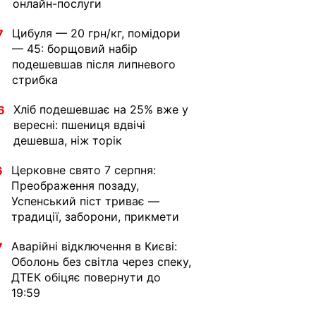
онлайн-послуги
Цибуля — 20 грн/кг, помідори
7
— 45: борщовий набір
подешевшав після липневого
стрибка
Хліб подешевшає на 25% вже у
6
вересні: пшениця вдвічі
дешевша, ніж торік
Церковне свято 7 серпня:
6
Преображення позаду,
Успенський піст триває —
традиції, заборони, прикмети
Аварійні відключення в Києві:
7
Оболонь без світла через спеку,
ДТЕК обіцяє повернути до
19:59