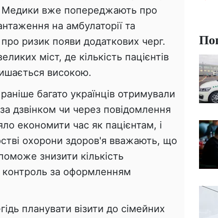
тів. Медики вже попереджають про
нтаження на амбулаторії та
По
ж про ризик появи додаткових черг.
ликих міст, де кількість пацієнтів
алишається високою.
раніше багато українців отримували
за дзвінком чи через повідомлення
ло економити час як пацієнтам, і
рстві охорони здоров'я вважають, що
поможе знизити кількість
и контроль за оформленням
гідь планувати візити до сімейних