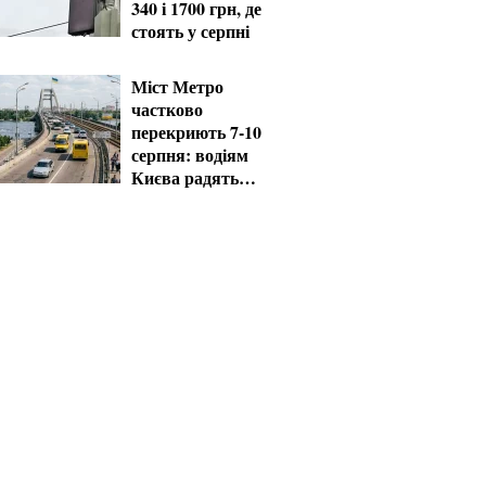
340 і 1700 грн, де
стоять у серпні
Міст Метро
частково
перекриють 7-10
серпня: водіям
Києва радять
планувати об'їзд