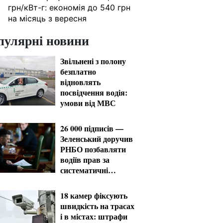
грн/кВт-г: економія до 540 грн
на місяць з вересня
пулярні новини
Звільнені з полону
безплатно
відновлять
посвідчення водія:
умови від МВС
26 000 підписів —
Зеленський доручив
РНБО позбавляти
водіїв прав за
систематичні
порушення
18 камер фіксують
швидкість на трасах
і в містах: штрафи