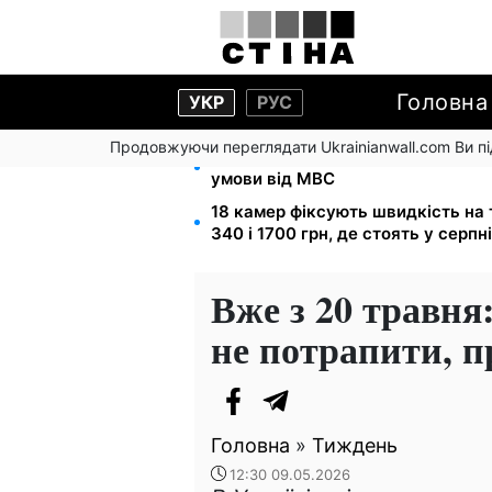
Головна
УКР
РУС
Продовжуючи переглядати Ukrainianwall.com Ви 
Звільнені з полону безплатно від
умови від МВС
18 камер фіксують швидкість на т
340 і 1700 грн, де стоять у серпні
Вже з 20 травня:
не потрапити, 
Головна
»
Тиждень
12:30 09.05.2026