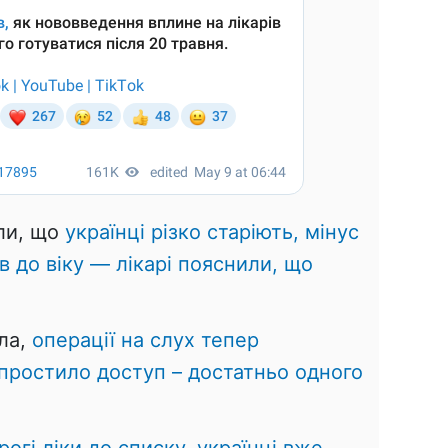
ли, що
українці різко старіють, мінус
в до віку — лікарі пояснили, що
ла,
операції на слух тепер
спростило доступ – достатньо одного
огі ліки до списку, українці вже