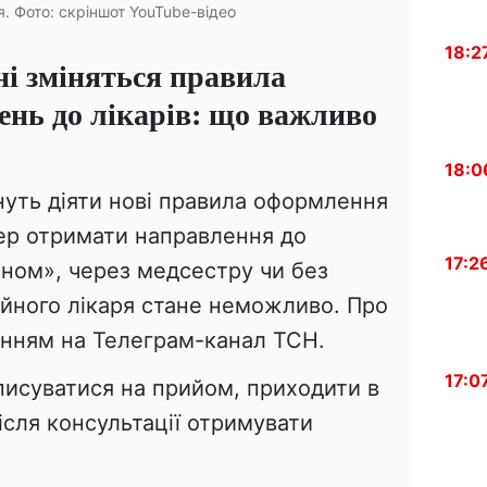
. Фото: скріншот YouTube-відео
18:2
ні зміняться правила
нь до лікарів: що важливо
18:0
чнуть діяти нові правила оформлення
ер отримати направлення до
17:2
оном», через медсестру чи без
ейного лікаря стане неможливо. Про
ланням на Телеграм-канал ТСН.
17:0
писуватися на прийом, приходити в
ісля консультації отримувати