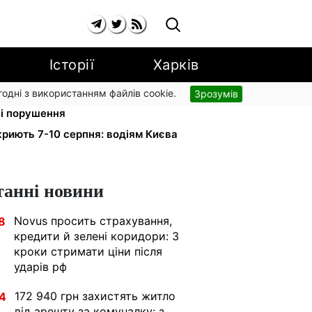
Історії
Харків
згодні з використанням файлів cookie.
Зрозумів
ький доручив РНБО позбавляти
ні порушення
риють 7-10 серпня: водіям Києва
танні новини
Novus просить страхування,
8
кредити й зелені коридори: 3
кроки стримати ціни після
ударів рф
172 940 грн захистять житло
4
від арешту за комуналку: з