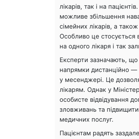
лікарів, так і на пацієн
можливе збільшення нава
сімейних лікарів, а тако
Особливо це стосується ве
на одного лікаря і так з
Експерти зазначають, що 
напрямки дистанційно — 
у месенджері. Це дозволя
лікарям. Однак у Міністе
особисте відвідування до
зловживань та підвищит
медичних послуг.
Пацієнтам радять заздале