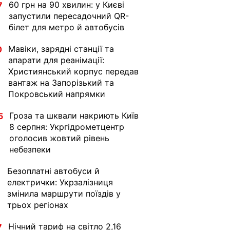
60 грн на 90 хвилин: у Києві
7
запустили пересадочний QR-
білет для метро й автобусів
Мавіки, зарядні станції та
0
апарати для реанімації:
Християнський корпус передав
вантаж на Запорізький та
Покровський напрямки
Гроза та шквали накриють Київ
5
8 серпня: Укргідрометцентр
оголосив жовтий рівень
небезпеки
Безоплатні автобуси й
1
електрички: Укрзалізниця
змінила маршрути поїздів у
трьох регіонах
Нічний тариф на світло 2,16
7