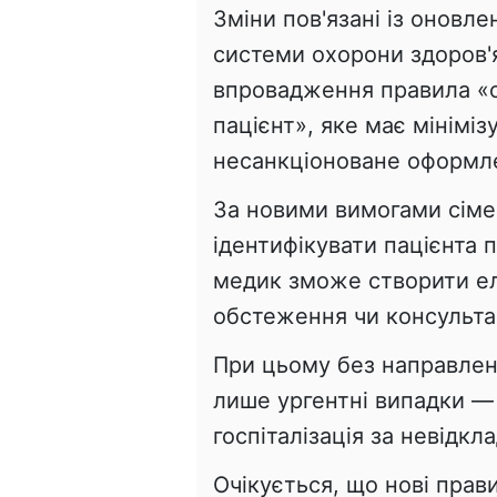
Зміни пов'язані із оновл
системи охорони здоров'
впровадження правила «о
пацієнт», яке має мінімі
несанкціоноване оформл
За новими вимогами сіме
ідентифікувати пацієнта пі
медик зможе створити ел
обстеження чи консульта
При цьому без направленн
лише ургентні випадки —
госпіталізація за невідк
Очікується, що нові прав