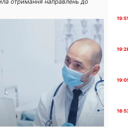
вила отримання направлень до
19:5
19:2
19:0
18:5