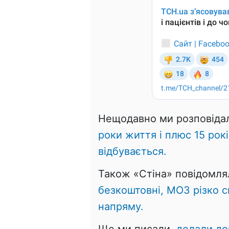
Нещодавно ми розповіда
роки життя і плюс 15 рокі
відбувається.
Також «Стіна» повідомля
безкоштовні, МОЗ різко 
напряму.
Ще ми писали,
додали дор