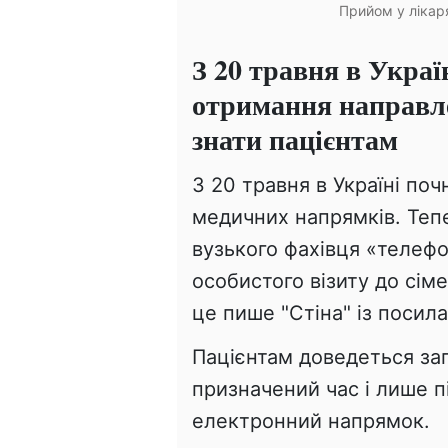
Прийом у лікаря
З 20 травня в Украї
отримання направле
знати пацієнтам
З 20 травня в Україні по
медичних напрямків. Теп
вузького фахівця «телеф
особистого візиту до сім
це пише "Стіна" із поси
Пацієнтам доведеться за
призначений час і лише п
електронний напрямок.