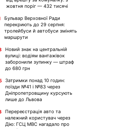
жовтня поріг — 432 тисячі
Бульвар Верховної Ради
1
перекриють до 29 серпня:
тролейбуси й автобуси змінять
маршрути
Новий знак на центральній
8
вулиці: водіям вантажівок
заборонили зупинку — штраф
до 680 грн
Затримки понад 10 годин:
5
поїзди №41 і №83 через
Дніпропетровщину курсують
лише до Львова
Перереєстрація авто та
3
належний користувач через
Дію: ГСЦ МВС нагадало про