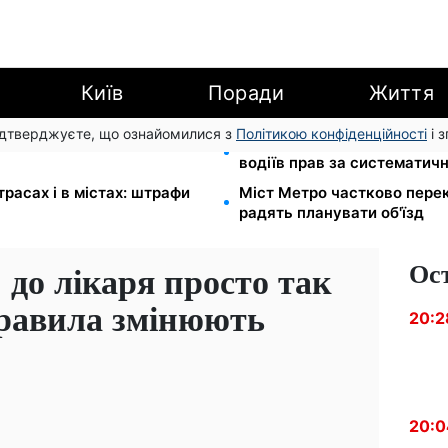
Київ
Поради
Життя
підтверджуєте, що ознайомилися з
Політикою конфіденційності
і 
новлять посвідчення водія:
26 000 підписів — Зеленс
водіїв прав за систематич
расах і в містах: штрафи
Міст Метро частково перек
радять планувати об'їзд
Ос
 до лікаря просто так
правила змінюють
20:2
20:0