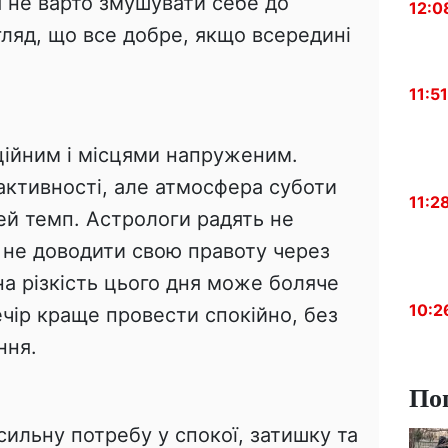
 не варто змушувати себе до
12:0
ляд, що все добре, якщо всередині
11:51
ційним і місцями напруженим.
 активності, але атмосфера суботи
11:2
ей темп. Астрологи радять не
 не доводити свою правоту через
на різкість цього дня може боляче
10:2
чір краще провести спокійно, без
ння.
По
ильну потребу у спокої, затишку та