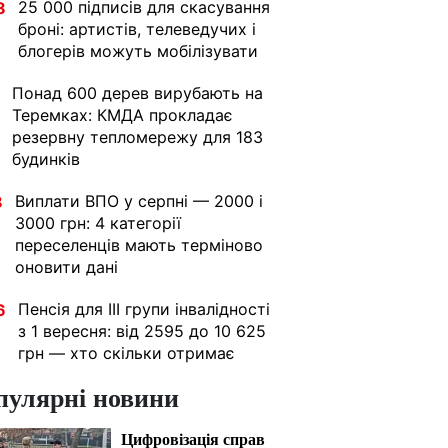
25 000 підписів для скасування
8
броні: артистів, телеведучих і
блогерів можуть мобілізувати
Понад 600 дерев вирубають на
Теремках: КМДА прокладає
резервну тепломережу для 183
будинків
Виплати ВПО у серпні — 2000 і
8
3000 грн: 4 категорії
переселенців мають терміново
оновити дані
Пенсія для III групи інвалідності
6
з 1 вересня: від 2595 до 10 625
грн — хто скільки отримає
пулярні новини
Цифровізація справ