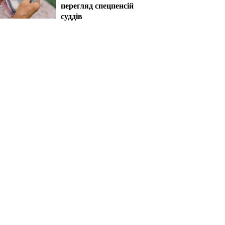
перегляд спецпенсій
суддів