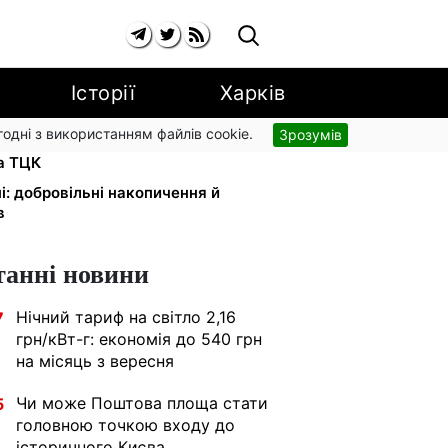
Історії
Харків
згодні з використанням файлів cookie.
Зрозумів
и в розшуку: Федоров розкрив
та ТЦК
і: добровільні накопичення й
в
танні новини
Нічний тариф на світло 2,16
7
грн/кВт-г: економія до 540 грн
на місяць з вересня
Чи може Поштова площа стати
5
головною точкою входу до
історичного Києва