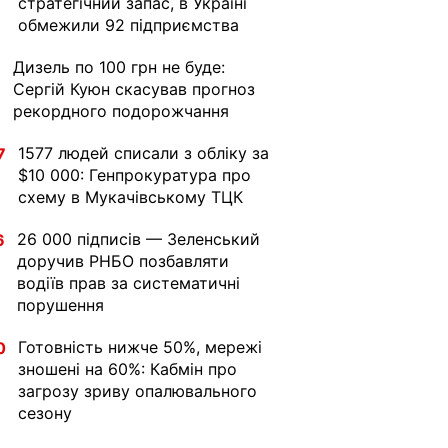
стратегічний запас, в Україні
обмежили 92 підприємства
Дизель по 100 грн не буде:
1
Сергій Куюн скасував прогноз
рекордного подорожчання
1577 людей списали з обліку за
7
$10 000: Генпрокуратура про
схему в Мукачівському ТЦК
26 000 підписів — Зеленський
6
доручив РНБО позбавляти
водіїв прав за систематичні
порушення
Готовність нижче 50%, мережі
0
зношені на 60%: Кабмін про
загрозу зриву опалювального
сезону