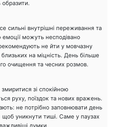
ь образити.
се сильні внутрішні переживання та
о емоції можуть несподівано
рекомендують не йти у мовчазну
 близьких на міцність. День більше
ого очищення та чесних розмов.
 змиритися зі спокійною
ся руху, поїздок та нових вражень.
ють: не потрібно заповнювати день
 щоб уникнути тиші. Саме у паузах
важливіші думки.