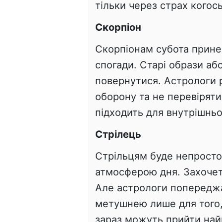
тільки через страх когос
Скорпіон
Скорпіонам субота прине
спогади. Старі образи аб
повернутися. Астрологи 
оборону та не перевіряти
підходить для внутрішнь
Стрілець
Стрільцям буде непросто
атмосферою дня. Захочеть
Але астрологи попереджа
метушнею лише для того,
зараз можуть прийти най