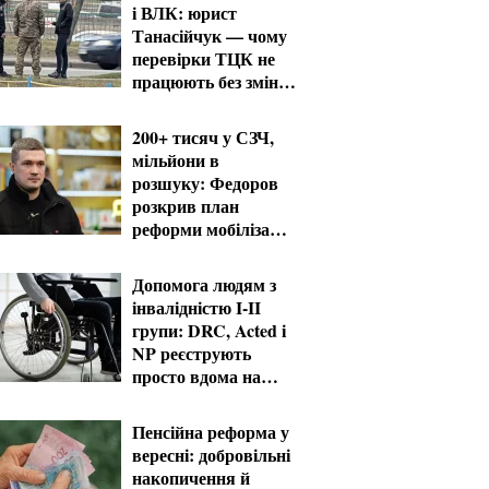
і ВЛК: юрист
Танасійчук — чому
перевірки ТЦК не
працюють без зміни
системи
200+ тисяч у СЗЧ,
мільйони в
розшуку: Федоров
розкрив план
реформи мобілізації
та ТЦК
Допомога людям з
інвалідністю I-II
групи: DRC, Acted і
NP реєструють
просто вдома на
Херсонщині
Пенсійна реформа у
вересні: добровільні
накопичення й