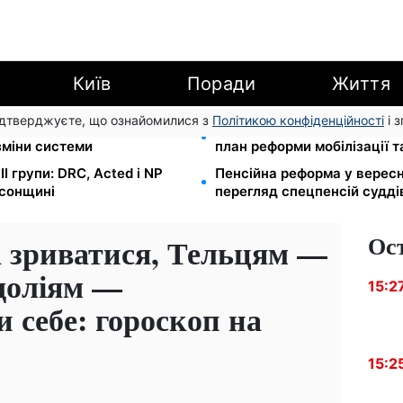
Київ
Поради
Життя
підтверджуєте, що ознайомилися з
Політикою конфіденційності
і 
 Танасійчук — чому
200+ тисяч у СЗЧ, мільйон
зміни системи
план реформи мобілізації 
I групи: DRC, Acted і NP
Пенсійна реформа у вересн
рсонщині
перегляд спецпенсій судді
Ос
 зриватися, Тельцям —
доліям —
15:2
 себе: гороскоп на
15:2