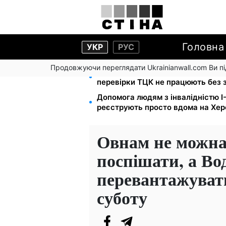
Головна
УКР
РУС
Продовжуючи переглядати Ukrainianwall.com Ви 
Цифровізація справ і ВЛК: юрист
перевірки ТЦК не працюють без 
Допомога людям з інвалідністю I-I
реєструють просто вдома на Хе
Овнам не можна
поспішати, а Во
перевантажувати
суботу