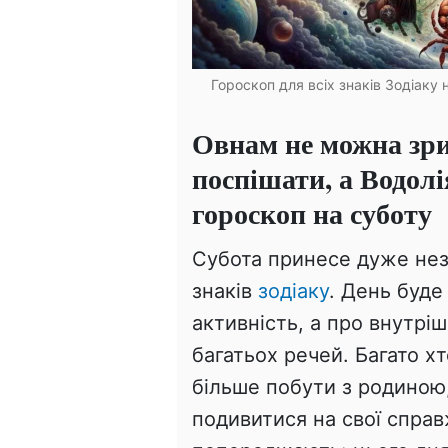
Гороскоп для всіх знаків Зодіаку
Овнам не можна зр
поспішати, а Водол
гороскоп на суботу
Субота принесе дуже нез
знаків
зодіаку
. День буде
активність, а про внутріш
багатьох речей. Багато х
більше побути з родиною,
подивитися на свої спра