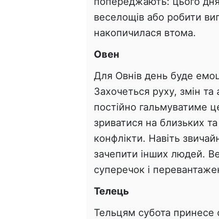
попереджають: цього дня
веселощів або робити виг
накопичилася втома.
Овен
Для Овнів день буде емо
Захочеться руху, змін та
постійно гальмуватиме ц
зриватися на близьких та
конфлікти. Навіть звичай
зачепити інших людей. Ве
суперечок і перевантаже
Телець
Тельцям субота принесе с