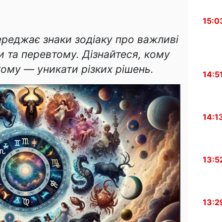
15:0
ереджає знаки зодіаку про важливі
ти та перевтому. Дізнайтеся, кому
кому — уникати різких рішень.
14:5
14:1
13:5
13:2