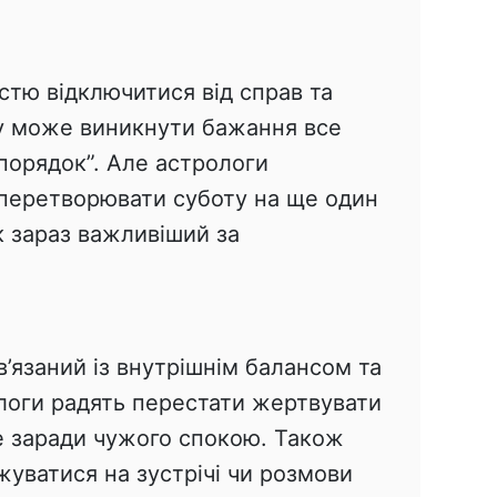
стю відключитися від справ та
у може виникнути бажання все
 порядок”. Але астрологи
перетворювати суботу на ще один
к зараз важливіший за
в’язаний із внутрішнім балансом та
ологи радять перестати жертвувати
 заради чужого спокою. Також
жуватися на зустрічі чи розмови