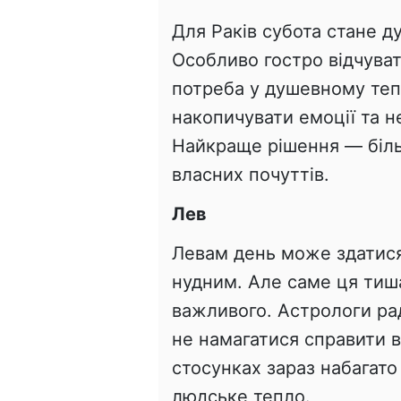
Для Раків субота стане 
Особливо гостро відчуват
потреба у душевному теп
накопичувати емоції та н
Найкраще рішення — більш
власних почуттів.
Лев
Левам день може здатися 
нудним. Але саме ця тиш
важливого. Астрологи рад
не намагатися справити 
стосунках зараз набагато
людське тепло.