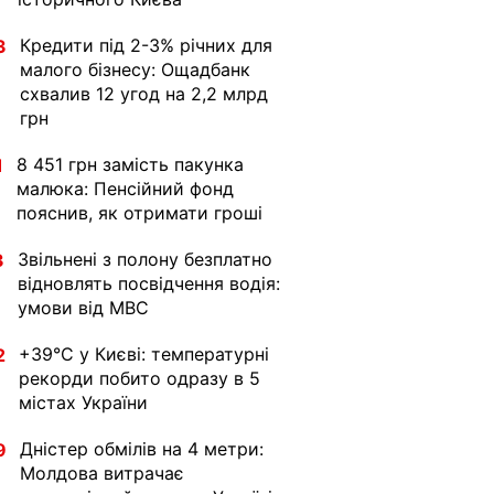
Кредити під 2-3% річних для
3
малого бізнесу: Ощадбанк
схвалив 12 угод на 2,2 млрд
грн
8 451 грн замість пакунка
1
малюка: Пенсійний фонд
пояснив, як отримати гроші
Звільнені з полону безплатно
3
відновлять посвідчення водія:
умови від МВС
+39°C у Києві: температурні
2
рекорди побито одразу в 5
містах України
Дністер обмілів на 4 метри:
9
Молдова витрачає