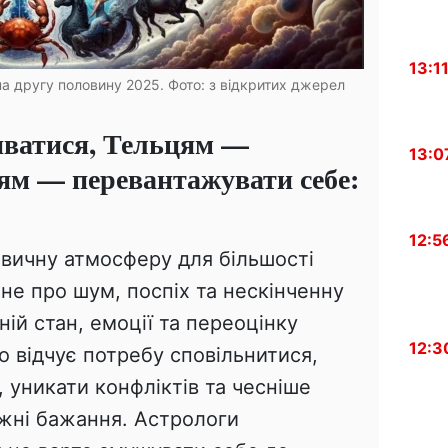
13:1
 на другу половину 2025. Фото: з відкритих джерел
иватися, Тельцям —
13:0
іям — перевантажувати себе:
12:5
вичну атмосферу для більшості
 не про шум, поспіх та нескінченну
ній стан, емоції та переоцінку
12:3
то відчує потребу сповільнитися,
 уникати конфліктів та чесніше
вжні бажання. Астрологи