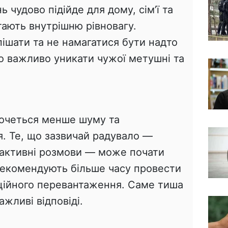
 чудово підійде для дому, сім’ї та
тають внутрішню рівновагу.
ішати та не намагатися бути надто
 важливо уникати чужої метушні та
хочеться менше шуму та
я. Те, що зазвичай радувало —
 активні розмови — може почати
екомендують більше часу провести
ційного перевантаження. Саме тиша
жливі відповіді.